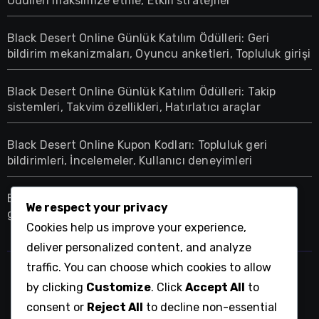
Ödülleri maksimize etme, Etkili stratejiler
Black Desert Online Günlük Katılım Ödülleri: Geri
bildirim mekanizmaları, Oyuncu anketleri, Topluluk girişi
Black Desert Online Günlük Katılım Ödülleri: Takip
sistemleri, Takvim özellikleri, Hatırlatıcı araçlar
Black Desert Online Kupon Kodları: Topluluk geri
bildirimleri, İncelemeler, Kullanıcı deneyimleri
Black Desert Online Etkinlik Talep Paketleri: Topluluk
We respect your privacy
geri bildirimleri, İncelemeler, Kullanıcı deneyimleri
Cookies help us improve your experience,
deliver personalized content, and analyze
traffic. You can choose which cookies to allow
fercomotor.com.tr
by clicking
Customize
. Click
Accept All
to
consent or
Reject All
to decline non-essential