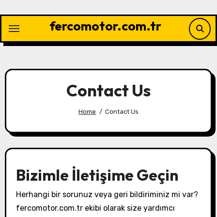
Skip
to
fercomotor.com.tr
content
Contact Us
Home
Contact Us
Bizimle İletişime Geçin
Herhangi bir sorunuz veya geri bildiriminiz mi var?
fercomotor.com.tr ekibi olarak size yardımcı