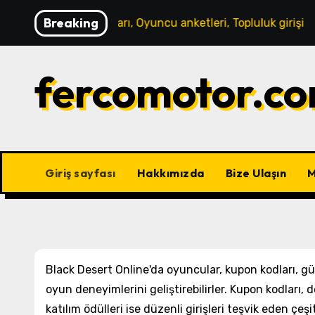
Skip
Breaking
ekanizmaları, Oyuncu anketleri, Topluluk girişi
Black De
to
content
fercomotor.co
Giriş sayfası
Hakkımızda
Bize Ulaşın
M
Black Desert Online'da oyuncular, kupon kodları, gün
oyun deneyimlerini geliştirebilirler. Kupon kodları, 
katılım ödülleri ise düzenli girişleri teşvik eden çe