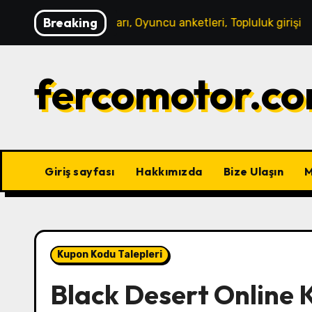
Skip
Breaking
kanizmaları, Oyuncu anketleri, Topluluk girişi
Black Des
to
content
fercomotor.co
Giriş sayfası
Hakkımızda
Bize Ulaşın
M
Kupon Kodu Talepleri
Black Desert Online 