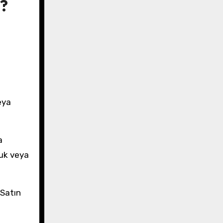
m?
eya
a
luk veya
 Satın