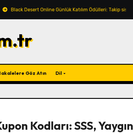
ert Online Günlük Katılım Ödülleri: Takip sistemleri, Takvim öz
m.tr
akalelere Göz Atın
Dil
Kupon Kodları: SSS, Yaygı