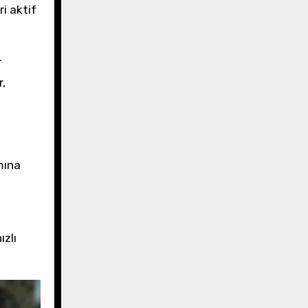
i aktif
r
r,
mına
ızlı