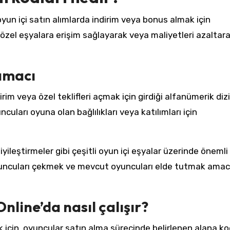
yun içi satın alımlarda indirim veya bonus almak için
 özel eşyalara erişim sağlayarak veya maliyetleri azaltar
amacı
im veya özel teklifleri açmak için girdiği alfanümerik dizil
cuları oyuna olan bağlılıkları veya katılımları için
iyileştirmeler gibi çeşitli oyun içi eşyalar üzerinde önemli
ni oyuncuları çekmek ve mevcut oyuncuları elde tutmak amacı
nline’da nasıl çalışır?
 için, oyuncular satın alma sürecinde belirlenen alana k