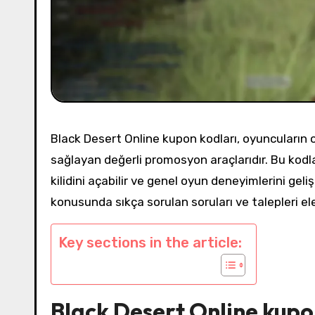
Black Desert Online kupon kodları, oyuncuların o
sağlayan değerli promosyon araçlarıdır. Bu kodl
kilidini açabilir ve genel oyun deneyimlerini gelişt
konusunda sıkça sorulan soruları ve talepleri el
Key sections in the article:
Black Desert Online kupo