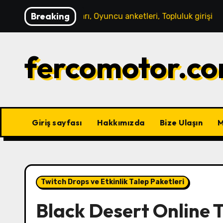
Skip
Breaking
kanizmaları, Oyuncu anketleri, Topluluk girişi
Black Des
to
content
fercomotor.co
Giriş sayfası
Hakkımızda
Bize Ulaşın
M
Twitch Drops ve Etkinlik Talep Paketleri
Black Desert Online T