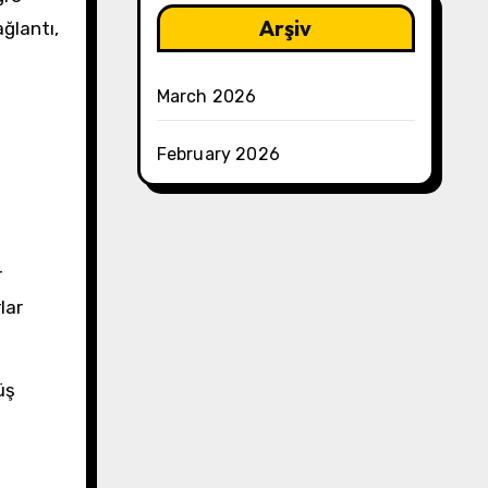
Arşiv
ğlantı,
March 2026
February 2026
r
lar
üş