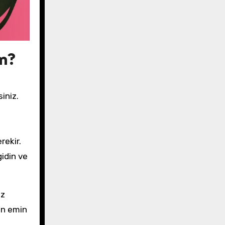
im?
siniz.
rekir.
gidin ve
ız
an emin