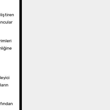
liştiren
uncular
imleri
nliğine
leyici
ların
afından