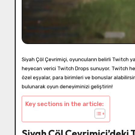
Siyah Çöl Çevrimiçi, oyuncuların belirli Twitch y
heyecan verici Twitch Drops sunuyor. Twitch hes
özel eşyalar, para birimleri ve bonuslar alabilirs
bulunarak oyun deneyiminizi geliştirin!
Key sections in the article:
Siyah Çöl Çevrimiçi’deki 