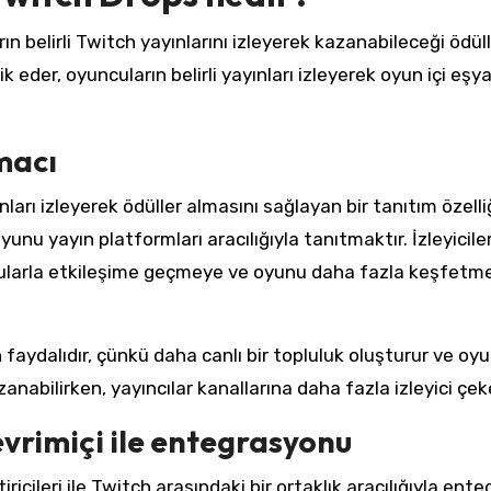
rın belirli Twitch yayınlarını izleyerek kazanabileceği ödüll
ik eder, oyuncuların belirli yayınları izleyerek oyun içi eşya
macı
arı izleyerek ödüller almasını sağlayan bir tanıtım özelliğ
unu yayın platformları aracılığıyla tanıtmaktır. İzleyicile
urucularla etkileşime geçmeye ve oyunu daha fazla keşfetm
faydalıdır, çünkü daha canlı bir topluluk oluşturur ve oy
nabilirken, yayıncılar kanallarına daha fazla izleyici çeke
vrimiçi ile entegrasyonu
ricileri ile Twitch arasındaki bir ortaklık aracılığıyla ente