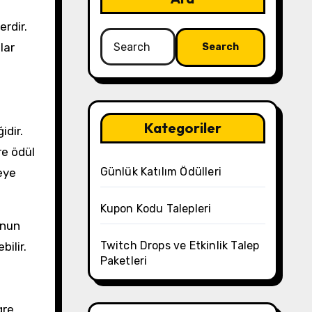
erdir.
Search
lar
for:
Kategoriler
idir.
re ödül
Günlük Katılım Ödülleri
eye
Kupon Kodu Talepleri
unun
Twitch Drops ve Etkinlik Talep
bilir.
Paketleri
gre