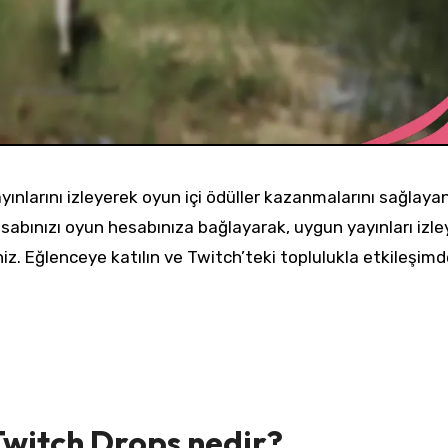
ayınlarını izleyerek oyun içi ödüller kazanmalarını sağlaya
abınızı oyun hesabınıza bağlayarak, uygun yayınları izle
iniz. Eğlenceye katılın ve Twitch’teki toplulukla etkileşim
Twitch Drops nedir?