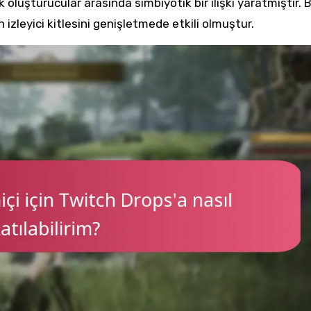
rik oluşturucular arasında simbiyotik bir ilişki yaratmıştır. 
izleyici kitlesini genişletmede etkili olmuştur.