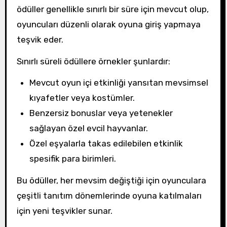
ödüller genellikle sınırlı bir süre için mevcut olup,
oyuncuları düzenli olarak oyuna giriş yapmaya
teşvik eder.
Sınırlı süreli ödüllere örnekler şunlardır:
Mevcut oyun içi etkinliği yansıtan mevsimsel
kıyafetler veya kostümler.
Benzersiz bonuslar veya yetenekler
sağlayan özel evcil hayvanlar.
Özel eşyalarla takas edilebilen etkinlik
spesifik para birimleri.
Bu ödüller, her mevsim değiştiği için oyunculara
çeşitli tanıtım dönemlerinde oyuna katılmaları
için yeni teşvikler sunar.