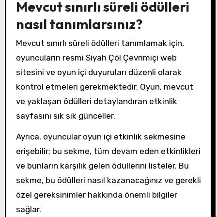
Mevcut sınırlı süreli ödülleri
nasıl tanımlarsınız?
Mevcut sınırlı süreli ödülleri tanımlamak için,
oyuncuların resmi Siyah Çöl Çevrimiçi web
sitesini ve oyun içi duyuruları düzenli olarak
kontrol etmeleri gerekmektedir. Oyun, mevcut
ve yaklaşan ödülleri detaylandıran etkinlik
sayfasını sık sık günceller.
Ayrıca, oyuncular oyun içi etkinlik sekmesine
erişebilir; bu sekme, tüm devam eden etkinlikleri
ve bunların karşılık gelen ödüllerini listeler. Bu
sekme, bu ödülleri nasıl kazanacağınız ve gerekli
özel gereksinimler hakkında önemli bilgiler
sağlar.