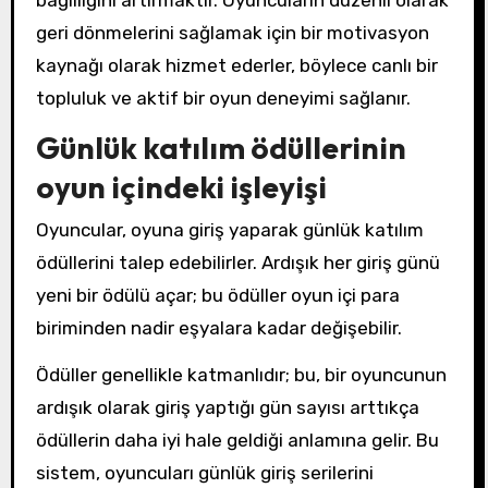
geri dönmelerini sağlamak için bir motivasyon
kaynağı olarak hizmet ederler, böylece canlı bir
topluluk ve aktif bir oyun deneyimi sağlanır.
Günlük katılım ödüllerinin
oyun içindeki işleyişi
Oyuncular, oyuna giriş yaparak günlük katılım
ödüllerini talep edebilirler. Ardışık her giriş günü
yeni bir ödülü açar; bu ödüller oyun içi para
biriminden nadir eşyalara kadar değişebilir.
Ödüller genellikle katmanlıdır; bu, bir oyuncunun
ardışık olarak giriş yaptığı gün sayısı arttıkça
ödüllerin daha iyi hale geldiği anlamına gelir. Bu
sistem, oyuncuları günlük giriş serilerini