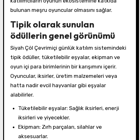
katılımcıların oyunun ekosistemine katkıda
bulunan meşru oyuncular olmasını sağlar.
Tipik olarak sunulan
ödüllerin genel görünümü
Siyah Çöl Çevrimiçi günlük katılım sistemindeki
tipik ödüller, tüketilebilir eşyalar, ekipman ve
oyun içi para birimlerinin bir karışımını içerir.
Oyuncular, iksirler, üretim malzemeleri veya
hatta nadir evcil hayvanlar gibi eşyalar
alabilirler.
Tüketilebilir eşyalar: Sağlık iksirleri, enerji
iksirleri ve yiyecekler.
Ekipman: Zırh parçaları, silahlar ve
aksesuarlar.