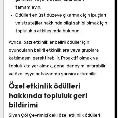
tamamlayın.
Ödülleri en üst düzeye çıkarmak için ipuçları
ve stratejiler hakkında bilgi sahibi olmak için
toplulukla etkileşimde bulunun.
Ayrıca, bazı etkinlikler belirli ödüller için
oyuncuların belirli etkinliklere veya gruplara
katılmasını gerektirebilir. Proaktif olmak ve
toplulukta yer almak, genel deneyimi artırabilir
ve özel eşyalar kazanma şansını artırabilir.
Özel etkinlik ödülleri
hakkında topluluk geri
bildirimi
Siyah Çöl Çevrimiçi’deki özel etkinlik ödülleri