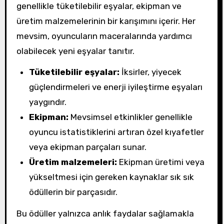
genellikle tüketilebilir eşyalar, ekipman ve
üretim malzemelerinin bir karışımını içerir. Her
mevsim, oyuncuların maceralarında yardımcı
olabilecek yeni eşyalar tanıtır.
Tüketilebilir eşyalar:
İksirler, yiyecek
güçlendirmeleri ve enerji iyileştirme eşyaları
yaygındır.
Ekipman:
Mevsimsel etkinlikler genellikle
oyuncu istatistiklerini artıran özel kıyafetler
veya ekipman parçaları sunar.
Üretim malzemeleri:
Ekipman üretimi veya
yükseltmesi için gereken kaynaklar sık sık
ödüllerin bir parçasıdır.
Bu ödüller yalnızca anlık faydalar sağlamakla