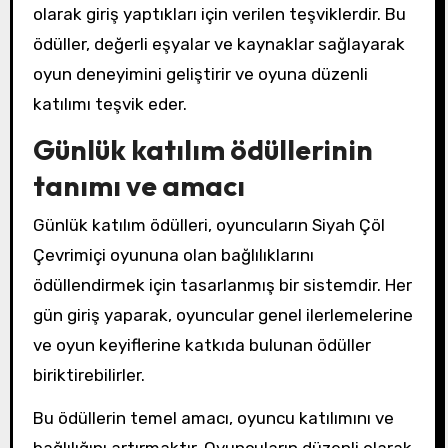
olarak giriş yaptıkları için verilen teşviklerdir. Bu
ödüller, değerli eşyalar ve kaynaklar sağlayarak
oyun deneyimini geliştirir ve oyuna düzenli
katılımı teşvik eder.
Günlük katılım ödüllerinin
tanımı ve amacı
Günlük katılım ödülleri, oyuncuların Siyah Çöl
Çevrimiçi oyununa olan bağlılıklarını
ödüllendirmek için tasarlanmış bir sistemdir. Her
gün giriş yaparak, oyuncular genel ilerlemelerine
ve oyun keyiflerine katkıda bulunan ödüller
biriktirebilirler.
Bu ödüllerin temel amacı, oyuncu katılımını ve
bağlılığını artırmaktır. Oyuncuların düzenli olarak