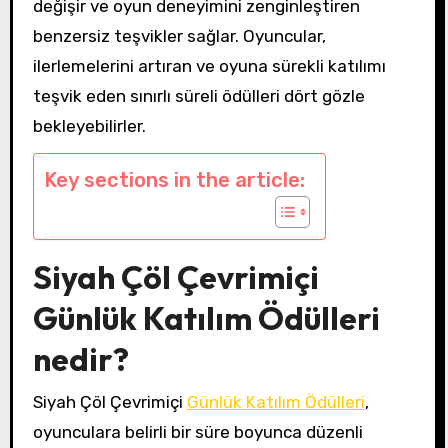
değişir ve oyun deneyimini zenginleştiren
benzersiz teşvikler sağlar. Oyuncular,
ilerlemelerini artıran ve oyuna sürekli katılımı
teşvik eden sınırlı süreli ödülleri dört gözle
bekleyebilirler.
Key sections in the article:
Siyah Çöl Çevrimiçi
Günlük Katılım Ödülleri
nedir?
Siyah Çöl Çevrimiçi
Günlük Katılım Ödülleri
,
oyunculara belirli bir süre boyunca düzenli