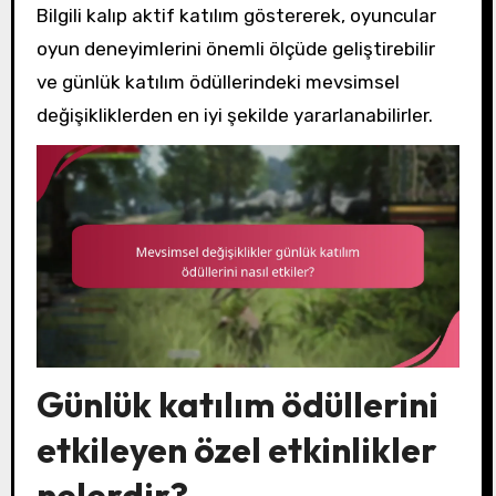
Bilgili kalıp aktif katılım göstererek, oyuncular
oyun deneyimlerini önemli ölçüde geliştirebilir
ve günlük katılım ödüllerindeki mevsimsel
değişikliklerden en iyi şekilde yararlanabilirler.
Günlük katılım ödüllerini
etkileyen özel etkinlikler
nelerdir?