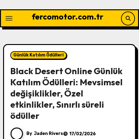
Skip
to
fercomotor.com.tr
content
Günlük Katılım Ödülleri
Black Desert Online Günlük
Katılım Ödülleri: Mevsimsel
değişiklikler, Özel
etkinlikler, Sınırlı süreli
ödüller
By
Jaden Rivers
17/02/2026