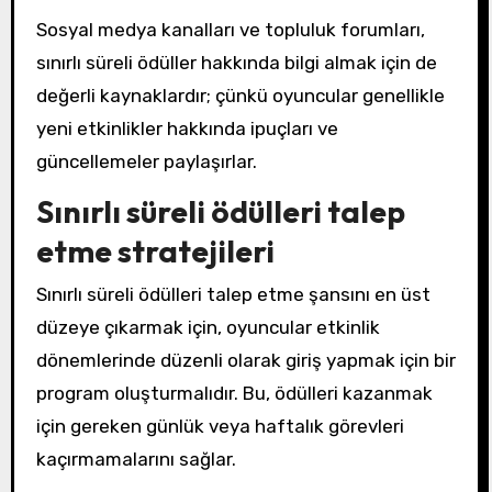
Sosyal medya kanalları ve topluluk forumları,
sınırlı süreli ödüller hakkında bilgi almak için de
değerli kaynaklardır; çünkü oyuncular genellikle
yeni etkinlikler hakkında ipuçları ve
güncellemeler paylaşırlar.
Sınırlı süreli ödülleri talep
etme stratejileri
Sınırlı süreli ödülleri talep etme şansını en üst
düzeye çıkarmak için, oyuncular etkinlik
dönemlerinde düzenli olarak giriş yapmak için bir
program oluşturmalıdır. Bu, ödülleri kazanmak
için gereken günlük veya haftalık görevleri
kaçırmamalarını sağlar.