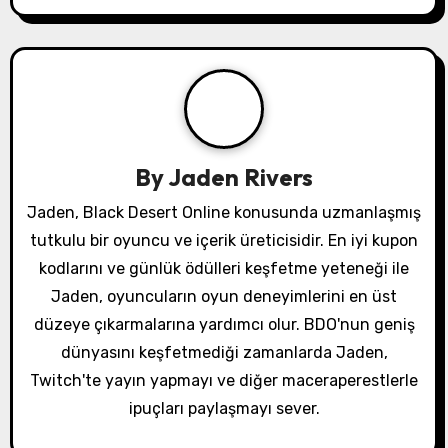
i
g
a
t
By
Jaden Rivers
i
Jaden, Black Desert Online konusunda uzmanlaşmış
o
tutkulu bir oyuncu ve içerik üreticisidir. En iyi kupon
kodlarını ve günlük ödülleri keşfetme yeteneği ile
n
Jaden, oyuncuların oyun deneyimlerini en üst
düzeye çıkarmalarına yardımcı olur. BDO'nun geniş
dünyasını keşfetmediği zamanlarda Jaden,
Twitch'te yayın yapmayı ve diğer maceraperestlerle
ipuçları paylaşmayı sever.