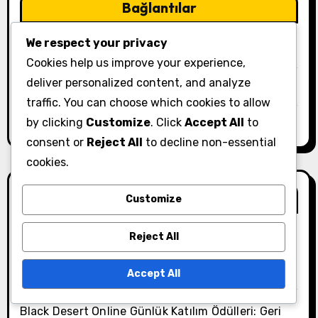
Bağlantılar
We respect your privacy
Bize Ulaşın
Cookies help us improve your experience,
deliver personalized content, and analyze
Makalelere Göz Atın
traffic. You can choose which cookies to allow
by clicking
Customize
. Click
Accept All
to
Hakkımızda
consent or
Reject All
to decline non-essential
cookies.
Son Gönderiler
Customize
Reject All
Black Desert Online Kupon Kodları: En iyi
uygulamalar, Ödülleri maksimize etme, Etkili
stratejiler
Accept All
Black Desert Online Günlük Katılım Ödülleri: Geri