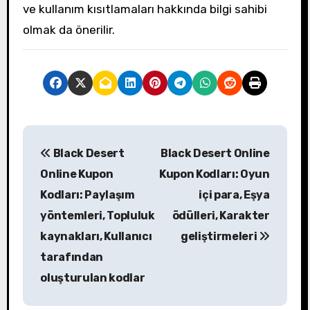
ve kullanım kısıtlamaları hakkında bilgi sahibi
olmak da önerilir.
P
Black Desert
Black Desert Online
o
Online Kupon
Kupon Kodları: Oyun
s
Kodları: Paylaşım
içi para, Eşya
yöntemleri, Topluluk
ödülleri, Karakter
t
kaynakları, Kullanıcı
geliştirmeleri
n
tarafından
a
oluşturulan kodlar
v