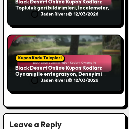
Black Desert Online Kupon Kodları:
Topluluk geri bildirimleri, İncelemeler,
Kullanıcı deneyimleri
Jaden Rivers
12/03/2026
Kupon Kodu Talepleri
Black Desert Online Kupon Kodları:
Oynanış ile entegrasyon, Deneyimi
geliştirme, Oynanış avantajları
Jaden Rivers
12/03/2026
Leave a Reply