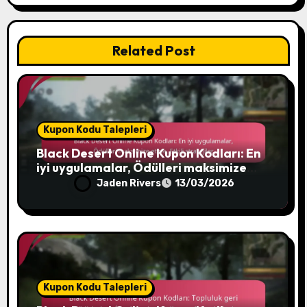
Related Post
Kupon Kodu Talepleri
Black Desert Online Kupon Kodları: En
iyi uygulamalar, Ödülleri maksimize
etme, Etkili stratejiler
Jaden Rivers
13/03/2026
Kupon Kodu Talepleri